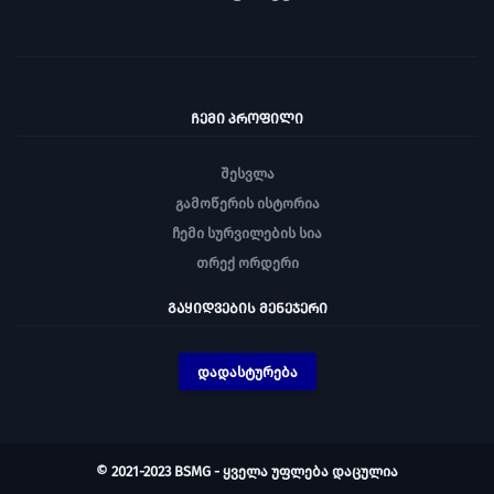
ᲩᲔᲛᲘ ᲞᲠᲝᲤᲘᲚᲘ
შესვლა
გამოწერის ისტორია
ჩემი სურვილების სია
თრექ ორდერი
ᲒᲐᲧᲘᲓᲕᲔᲑᲘᲡ ᲛᲔᲜᲔᲯᲔᲠᲘ
დადასტურება
© 2021-2023 BSMG - ყველა უფლება დაცულია