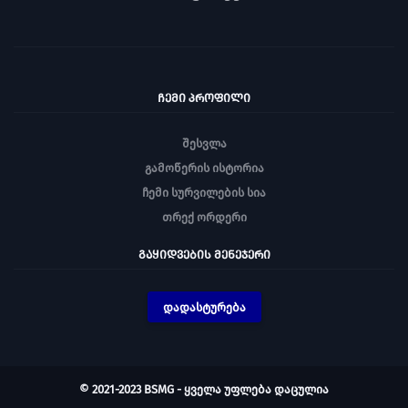
ᲩᲔᲛᲘ ᲞᲠᲝᲤᲘᲚᲘ
შესვლა
გამოწერის ისტორია
ჩემი სურვილების სია
თრექ ორდერი
ᲒᲐᲧᲘᲓᲕᲔᲑᲘᲡ ᲛᲔᲜᲔᲯᲔᲠᲘ
დადასტურება
© 2021-2023 BSMG - ყველა უფლება დაცულია