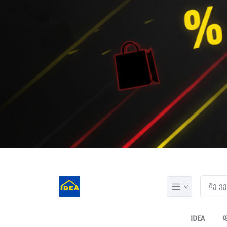
IDEA
დ