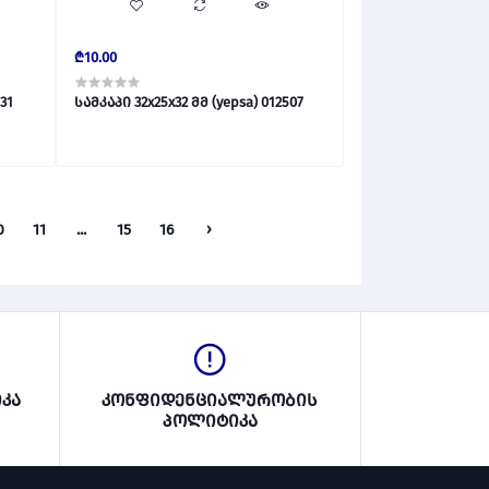
₾10.00
epsa) 012531
სამკაპი 32x25x32 მმ (yepsa) 012507
0
11
...
15
16
›
კა
კონფიდენციალურობის
პოლიტიკა