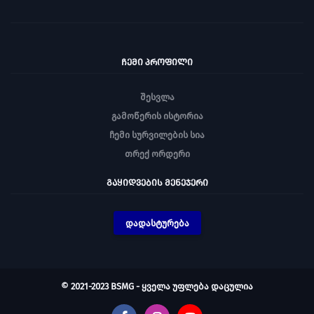
ᲩᲔᲛᲘ ᲞᲠᲝᲤᲘᲚᲘ
შესვლა
გამოწერის ისტორია
ჩემი სურვილების სია
თრექ ორდერი
ᲒᲐᲧᲘᲓᲕᲔᲑᲘᲡ ᲛᲔᲜᲔᲯᲔᲠᲘ
დადასტურება
© 2021-2023 BSMG - ყველა უფლება დაცულია