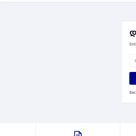
დ
Ent
Bac