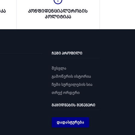
კა
კონფიდენციალურობის
პოლიტიკა
ᲩᲔᲛᲘ ᲞᲠᲝᲤᲘᲚᲘ
შესვლა
გამოწერის ისტორია
ჩემი სურვილების სია
თრექ ორდერი
ᲒᲐᲧᲘᲓᲕᲔᲑᲘᲡ ᲛᲔᲜᲔᲯᲔᲠᲘ
დადასტურება