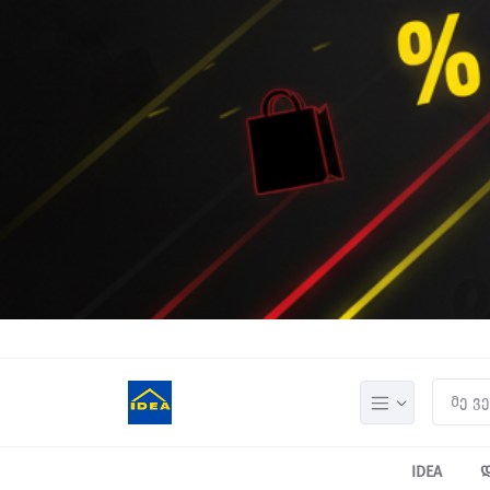
IDEA
დ