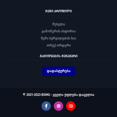
ᲩᲔᲛᲘ ᲞᲠᲝᲤᲘᲚᲘ
შესვლა
გამოწერის ისტორია
ჩემი სურვილების სია
თრექ ორდერი
ᲒᲐᲧᲘᲓᲕᲔᲑᲘᲡ ᲛᲔᲜᲔᲯᲔᲠᲘ
დადასტურება
© 2021-2023 BSMG - ყველა უფლება დაცულია