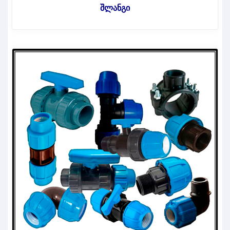
შლანგი