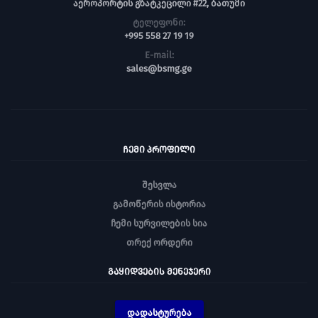
აეროპორტის გზატკეცილი #22, ბათუმი
ტელეფონი:
+995 558 27 19 19
E-mail:
sales@bsmg.ge
ᲩᲔᲛᲘ ᲞᲠᲝᲤᲘᲚᲘ
შესვლა
გამოწერის ისტორია
ჩემი სურვილების სია
თრექ ორდერი
ᲒᲐᲧᲘᲓᲕᲔᲑᲘᲡ ᲛᲔᲜᲔᲯᲔᲠᲘ
დადასტურება