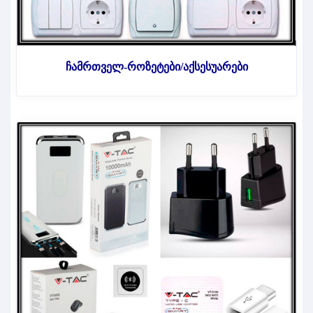
ჩამრთველ-როზეტები/აქსესუარები