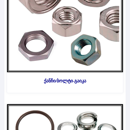
ქანჩი/ბოლტი-გაიკა