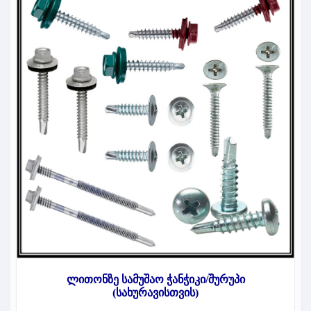
ლითონზე სამუშაო ჭანჭიკი/შურუპი
(სახურავისთვის)