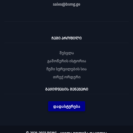
sales@bsmg.ge
ᲩᲔᲛᲘ ᲞᲠᲝᲤᲘᲚᲘ
შესვლა
გამოწერის ისტორია
ჩემი სურვილების სია
თრექ ორდერი
ᲒᲐᲧᲘᲓᲕᲔᲑᲘᲡ ᲛᲔᲜᲔᲯᲔᲠᲘ
დადასტურება