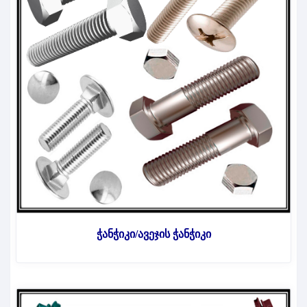
ჭანჭიკი/ავეჯის ჭანჭიკი