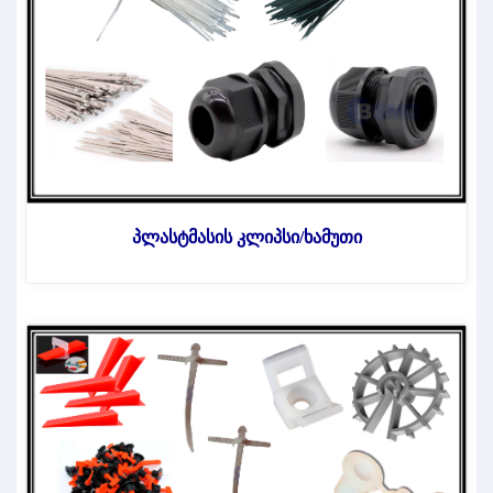
პლასტმასის კლიპსი/ხამუთი