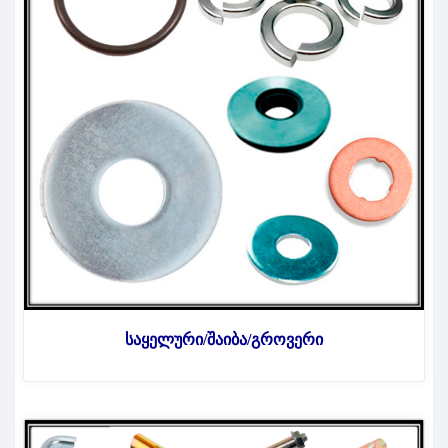
საყელური/შაიბა/გროვერი