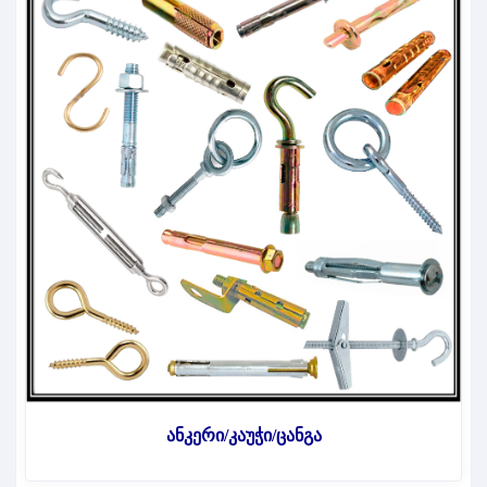
ანკერი/კაუჭი/ცანგა