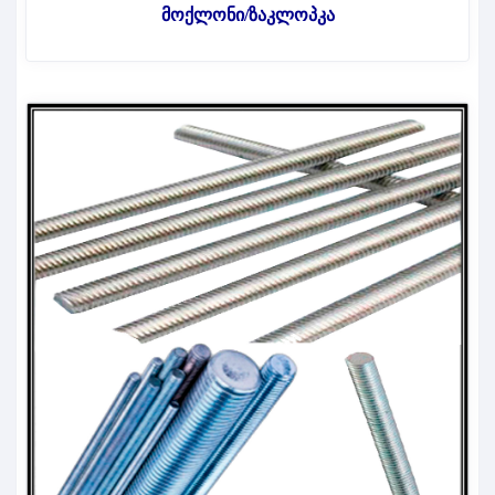
მოქლონი/ზაკლოპკა