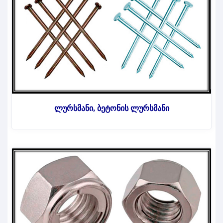
ლურსმანი, ბეტონის ლურსმანი