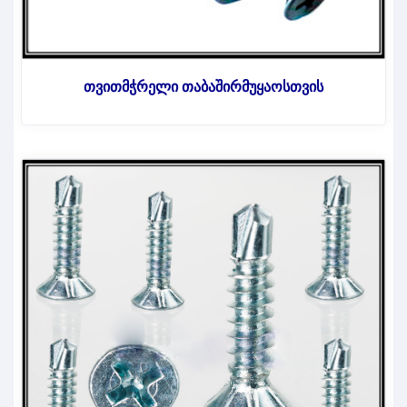
თვითმჭრელი თაბაშირმუყაოსთვის