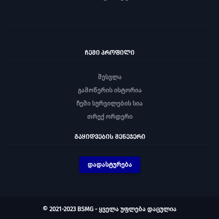
ᲩᲔᲛᲘ ᲞᲠᲝᲤᲘᲚᲘ
შესვლა
გამოწერის ისტორია
ჩემი სურვილების სია
თრექ ორდერი
ᲒᲐᲧᲘᲓᲕᲔᲑᲘᲡ ᲛᲔᲜᲔᲯᲔᲠᲘ
დადასტურება
© 2021-2023 BSMG - ყველა უფლება დაცულია