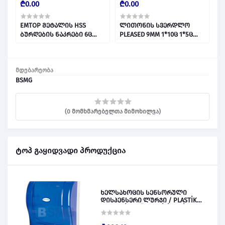
₾0.00
₾0.00
₾
EMTOP მეტალის HSS
ლითონის სვერდლო
ლ
ბურღების ნაკრები 6ც
PLEASED 9MM 1*10ც 1*5ც
PLEAS
ETDBB11065 028278
(1*250) 027778
0
მდებარეობა
BSMG
(0 მომხმარებელთა მიმოხილვა)
ტოპ გაყიდვადი პროდუქცია
ხელსახოცის სენსორული
დისპენსერი ლურჯი / PLASTİK
OTOMATİK KAĞIT VERİCİ MAVİ 028828