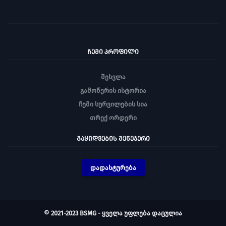
ᲩᲔᲛᲘ ᲞᲠᲝᲤᲘᲚᲘ
შესვლა
გამოწერის ისტორია
ჩემი სურვილების სია
თრექ ორდერი
ᲒᲐᲧᲘᲓᲕᲔᲑᲘᲡ ᲛᲔᲜᲔᲯᲔᲠᲘ
დადასტურება
© 2021-2023 BSMG - ყველა უფლება დაცულია