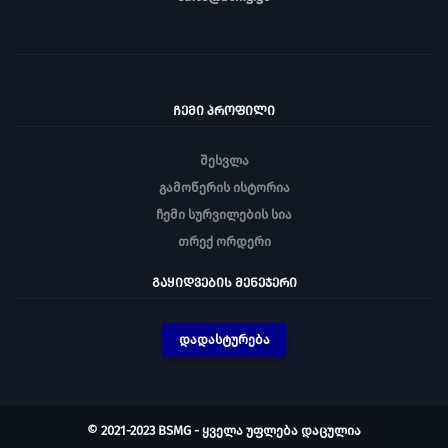
ᲩᲔᲛᲘ ᲞᲠᲝᲤᲘᲚᲘ
შესვლა
გამოწერის ისტორია
ჩემი სურვილების სია
თრექ ორდერი
ᲒᲐᲧᲘᲓᲕᲔᲑᲘᲡ ᲛᲔᲜᲔᲯᲔᲠᲘ
დადასტურება
© 2021-2023 BSMG - ყველა უფლება დაცულია