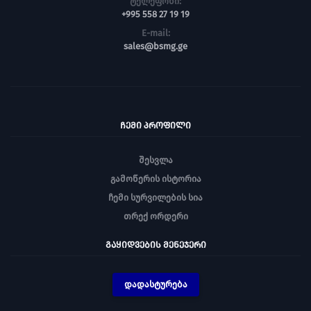
ტელეფონი:
+995 558 27 19 19
E-mail:
sales@bsmg.ge
ᲩᲔᲛᲘ ᲞᲠᲝᲤᲘᲚᲘ
შესვლა
გამოწერის ისტორია
ჩემი სურვილების სია
თრექ ორდერი
ᲒᲐᲧᲘᲓᲕᲔᲑᲘᲡ ᲛᲔᲜᲔᲯᲔᲠᲘ
დადასტურება