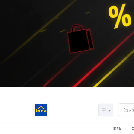
IDEA
დ