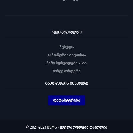
ᲩᲔᲛᲘ ᲞᲠᲝᲤᲘᲚᲘ
შესვლა
გამოწერის ისტორია
ჩემი სურვილების სია
თრექ ორდერი
ᲒᲐᲧᲘᲓᲕᲔᲑᲘᲡ ᲛᲔᲜᲔᲯᲔᲠᲘ
დადასტურება
© 2021-2023 BSMG - ყველა უფლება დაცულია