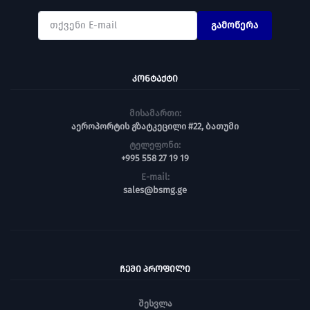
გამოწერა
ᲙᲝᲜᲢᲐᲥᲢᲘ
მისამართი:
აეროპორტის გზატკეცილი #22, ბათუმი
ტელეფონი:
+995 558 27 19 19
E-mail:
sales@bsmg.ge
ᲩᲔᲛᲘ ᲞᲠᲝᲤᲘᲚᲘ
შესვლა