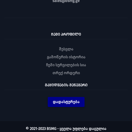
sales@bsmg.ge
ᲩᲔᲛᲘ ᲞᲠᲝᲤᲘᲚᲘ
შესვლა
გამოწერის ისტორია
ჩემი სურვილების სია
თრექ ორდერი
ᲒᲐᲧᲘᲓᲕᲔᲑᲘᲡ ᲛᲔᲜᲔᲯᲔᲠᲘ
დადასტურება
© 2021-2023 BSMG - ყველა უფლება დაცულია