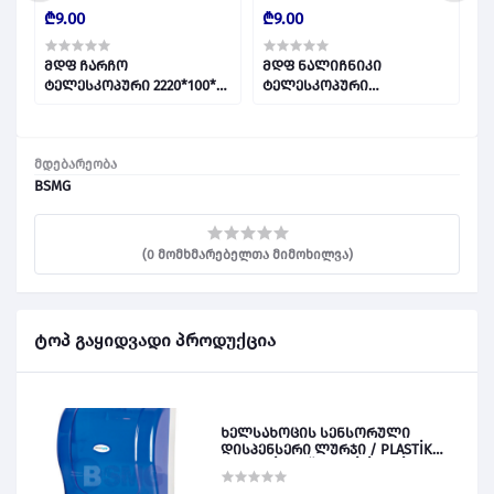
₾9.00
₾9.00
₾
მდფ ჩარჩო
მდფ ნალიჩნიკი
მ
ტელესკოპური 2220*100*32
ტელესკოპური
სანდალი 014571
2350*70*10*45 სანდალი
014574
მდებარეობა
BSMG
(0 მომხმარებელთა მიმოხილვა)
ტოპ გაყიდვადი პროდუქცია
ხელსახოცის სენსორული
დისპენსერი ლურჯი / PLASTİK
OTOMATİK KAĞIT VERİCİ MAVİ 028828