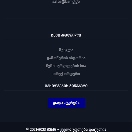
sales@bsmg.ge
ᲩᲔᲛᲘ ᲞᲠᲝᲤᲘᲚᲘ
შესვლა
გამოწერის ისტორია
ჩემი სურვილების სია
თრექ ორდერი
ᲒᲐᲧᲘᲓᲕᲔᲑᲘᲡ ᲛᲔᲜᲔᲯᲔᲠᲘ
დადასტურება
© 2021-2023 BSMG - ყველა უფლება დაცულია