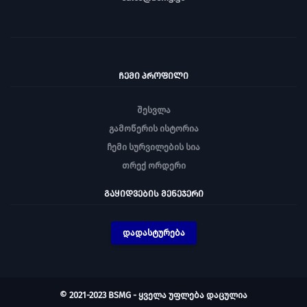
ᲩᲔᲛᲘ ᲞᲠᲝᲤᲘᲚᲘ
შესვლა
გამოწერის ისტორია
ჩემი სურვილების სია
თრექ ორდერი
ᲒᲐᲧᲘᲓᲕᲔᲑᲘᲡ ᲛᲔᲜᲔᲯᲔᲠᲘ
დადასტურება
© 2021-2023 BSMG - ყველა უფლება დაცულია