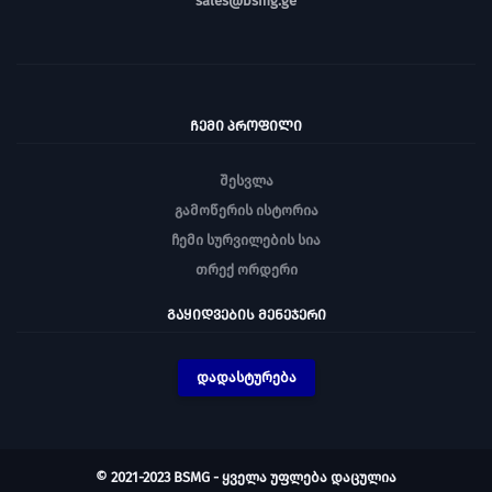
sales@bsmg.ge
ᲩᲔᲛᲘ ᲞᲠᲝᲤᲘᲚᲘ
შესვლა
გამოწერის ისტორია
ჩემი სურვილების სია
თრექ ორდერი
ᲒᲐᲧᲘᲓᲕᲔᲑᲘᲡ ᲛᲔᲜᲔᲯᲔᲠᲘ
დადასტურება
© 2021-2023 BSMG - ყველა უფლება დაცულია