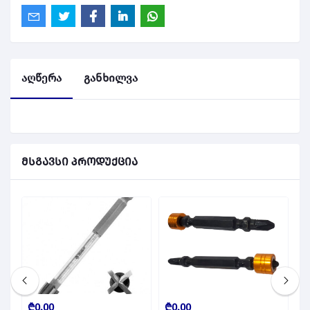
აღწერა
განხილვა
მსგავსი პროდუქცია
₾0.00
₾0.00
₾