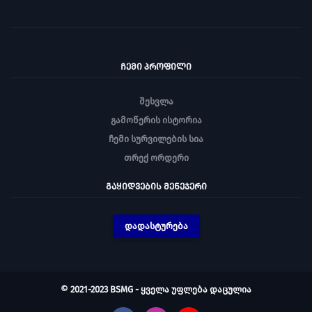
ᲩᲔᲛᲘ ᲞᲠᲝᲤᲘᲚᲘ
შესვლა
გამოწერის ისტორია
ჩემი სურვილების სია
თრექ ორდერი
ᲒᲐᲧᲘᲓᲕᲔᲑᲘᲡ ᲛᲔᲜᲔᲯᲔᲠᲘ
დადასტურება
© 2021-2023 BSMG - ყველა უფლება დაცულია