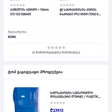
კაფელის ბურღი + 10mm
@ სახრახნისის პირის
@
/
372-123 028465
ნაკრები Ph2 65მმ (10ც) box
ნ
028381
0
მდებარეობა
BSMG
(0 მომხმარებელთა მიმოხილვა)
ტოპ გაყიდვადი პროდუქცია
ხელსახოცის სენსორული
დისპენსერი ლურჯი / PLASTİK
OTOMATİK KAĞIT VERİCİ MAVİ 028828
₾239.13