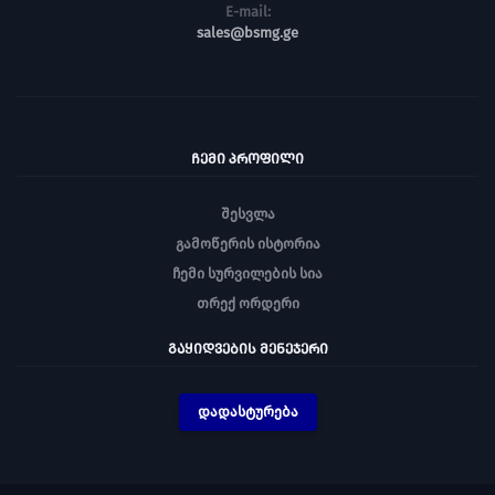
E-mail:
sales@bsmg.ge
ᲩᲔᲛᲘ ᲞᲠᲝᲤᲘᲚᲘ
შესვლა
გამოწერის ისტორია
ჩემი სურვილების სია
თრექ ორდერი
ᲒᲐᲧᲘᲓᲕᲔᲑᲘᲡ ᲛᲔᲜᲔᲯᲔᲠᲘ
დადასტურება