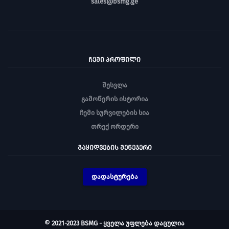
sales@bsmg.ge
ᲩᲔᲛᲘ ᲞᲠᲝᲤᲘᲚᲘ
შესვლა
გამოწერის ისტორია
ჩემი სურვილების სია
თრექ ორდერი
ᲒᲐᲧᲘᲓᲕᲔᲑᲘᲡ ᲛᲔᲜᲔᲯᲔᲠᲘ
დადასტურება
© 2021-2023 BSMG - ყველა უფლება დაცულია