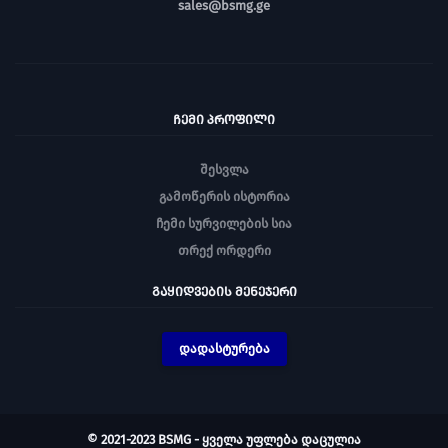
sales@bsmg.ge
ᲩᲔᲛᲘ ᲞᲠᲝᲤᲘᲚᲘ
შესვლა
გამოწერის ისტორია
ჩემი სურვილების სია
თრექ ორდერი
ᲒᲐᲧᲘᲓᲕᲔᲑᲘᲡ ᲛᲔᲜᲔᲯᲔᲠᲘ
დადასტურება
© 2021-2023 BSMG - ყველა უფლება დაცულია