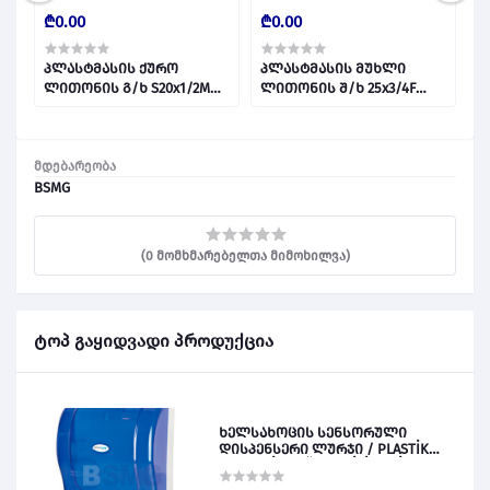
₾0.00
₾0.00
₾
0-
პლასტმასის ქურო
პლასტმასის მუხლი
პ
ლითონის გ/ხ S20x1/2M
ლითონის შ/ხ 25x3/4F
ლ
A128 027649
027646
მდებარეობა
BSMG
(0 მომხმარებელთა მიმოხილვა)
ტოპ გაყიდვადი პროდუქცია
ხელსახოცის სენსორული
დისპენსერი ლურჯი / PLASTİK
OTOMATİK KAĞIT VERİCİ MAVİ 028828