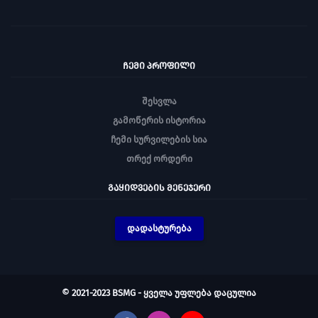
ᲩᲔᲛᲘ ᲞᲠᲝᲤᲘᲚᲘ
შესვლა
გამოწერის ისტორია
ჩემი სურვილების სია
თრექ ორდერი
ᲒᲐᲧᲘᲓᲕᲔᲑᲘᲡ ᲛᲔᲜᲔᲯᲔᲠᲘ
დადასტურება
© 2021-2023 BSMG - ყველა უფლება დაცულია