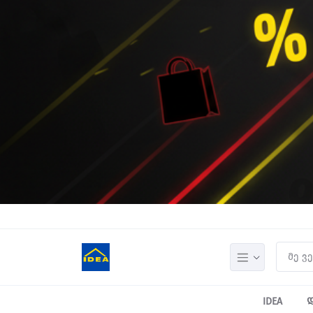
IDEA
დ