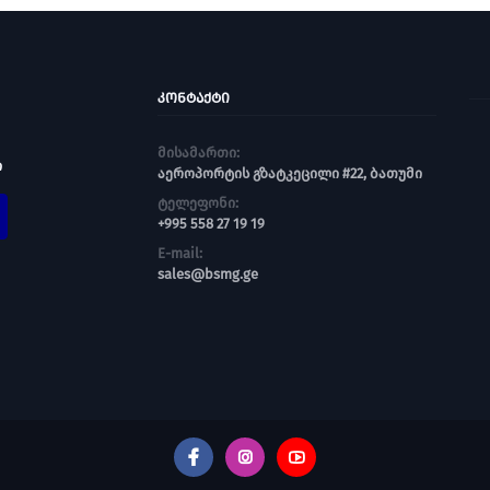
ᲙᲝᲜᲢᲐᲥᲢᲘ
მისამართი:
ი
აეროპორტის გზატკეცილი #22, ბათუმი
ტელეფონი:
+995 558 27 19 19
E-mail:
sales@bsmg.ge