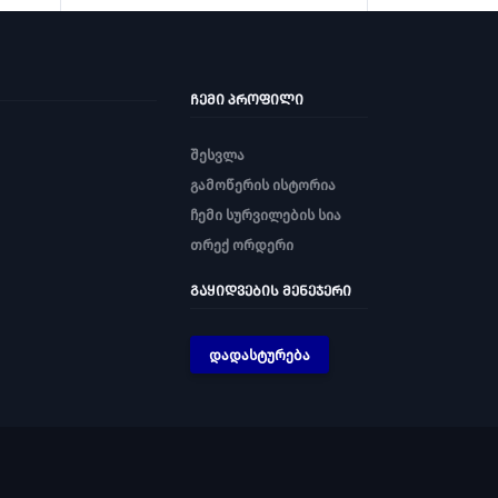
ᲩᲔᲛᲘ ᲞᲠᲝᲤᲘᲚᲘ
შესვლა
გამოწერის ისტორია
ჩემი სურვილების სია
თრექ ორდერი
ᲒᲐᲧᲘᲓᲕᲔᲑᲘᲡ ᲛᲔᲜᲔᲯᲔᲠᲘ
დადასტურება