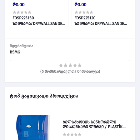
₾0.00
₾0.00
₾
FDSP225150
FDSP225120
4
ზუმფარა/DRYWALL SANDER
ზუმფარა/DRYWALL SANDER
PAPER 028082
PAPER 028081
მდებარეობა
BSMG
(0 მომხმარებელთა მიმოხილვა)
ტოპ გაყიდვადი პროდუქცია
ხელსახოცის სენსორული
დისპენსერი ლურჯი / PLASTİK
OTOMATİK KAĞIT VERİCİ MAVİ 028828