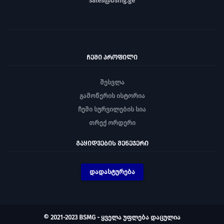
sales@bsmg.ge
ᲩᲔᲛᲘ ᲞᲠᲝᲤᲘᲚᲘ
შესვლა
გამოწერის ისტორია
ჩემი სურვილების სია
თრექ ორდერი
ᲒᲐᲧᲘᲓᲕᲔᲑᲘᲡ ᲛᲔᲜᲔᲯᲔᲠᲘ
დადასტურება
© 2021-2023 BSMG - ყველა უფლება დაცულია