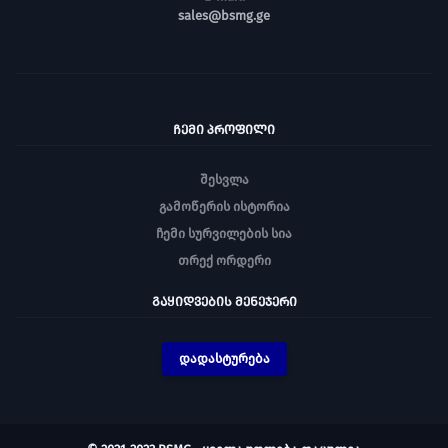
sales@bsmg.ge
ᲩᲔᲛᲘ ᲞᲠᲝᲤᲘᲚᲘ
შესვლა
გამოწერის ისტორია
ჩემი სურვილების სია
თრექ ორდერი
ᲒᲐᲧᲘᲓᲕᲔᲑᲘᲡ ᲛᲔᲜᲔᲯᲔᲠᲘ
დადასტურება