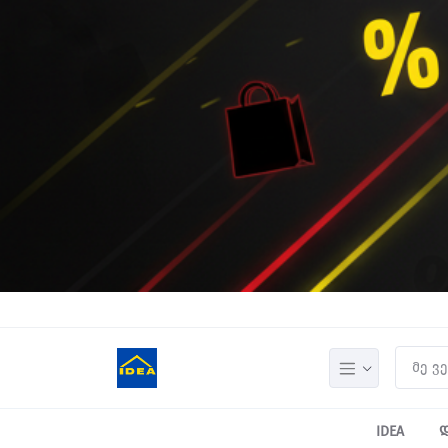
IDEA
დ