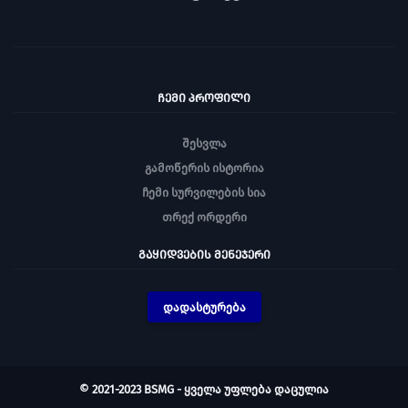
ᲩᲔᲛᲘ ᲞᲠᲝᲤᲘᲚᲘ
შესვლა
გამოწერის ისტორია
ჩემი სურვილების სია
თრექ ორდერი
ᲒᲐᲧᲘᲓᲕᲔᲑᲘᲡ ᲛᲔᲜᲔᲯᲔᲠᲘ
დადასტურება
© 2021-2023 BSMG - ყველა უფლება დაცულია