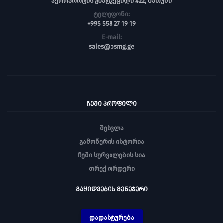
აეროპორტის გზატკეცილი #22, ბათუმი
ტელეფონი:
+995 558 27 19 19
E-mail:
sales@bsmg.ge
ᲩᲔᲛᲘ ᲞᲠᲝᲤᲘᲚᲘ
შესვლა
გამოწერის ისტორია
ჩემი სურვილების სია
თრექ ორდერი
ᲒᲐᲧᲘᲓᲕᲔᲑᲘᲡ ᲛᲔᲜᲔᲯᲔᲠᲘ
დადასტურება