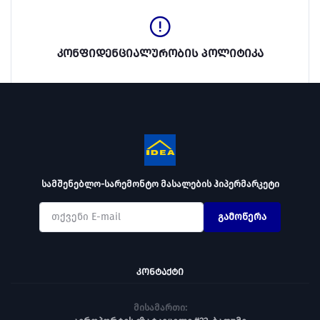
კონფიდენციალურობის პოლიტიკა
სამშენებლო-სარემონტო მასალების ჰიპერმარკეტი
გამოწერა
ᲙᲝᲜᲢᲐᲥᲢᲘ
მისამართი: