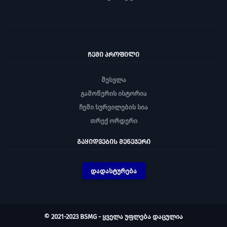
ᲩᲔᲛᲘ ᲞᲠᲝᲤᲘᲚᲘ
შესვლა
გამოწერის ისტორია
ჩემი სურვილების სია
თრექ ორდერი
ᲒᲐᲧᲘᲓᲕᲔᲑᲘᲡ ᲛᲔᲜᲔᲯᲔᲠᲘ
დადასტურება
© 2021-2023 BSMG - ყველა უფლება დაცულია