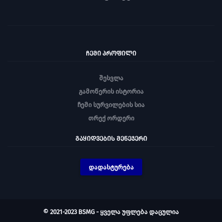
ᲩᲔᲛᲘ ᲞᲠᲝᲤᲘᲚᲘ
შესვლა
გამოწერის ისტორია
ჩემი სურვილების სია
თრექ ორდერი
ᲒᲐᲧᲘᲓᲕᲔᲑᲘᲡ ᲛᲔᲜᲔᲯᲔᲠᲘ
დადასტურება
© 2021-2023 BSMG - ყველა უფლება დაცულია