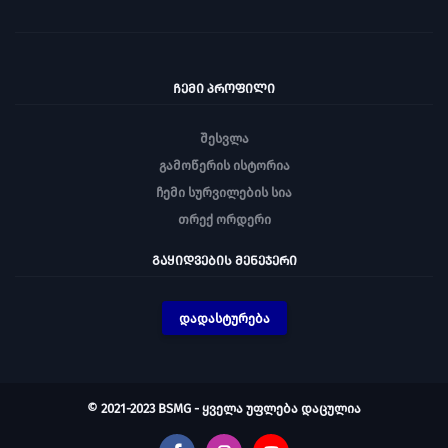
ᲩᲔᲛᲘ ᲞᲠᲝᲤᲘᲚᲘ
შესვლა
გამოწერის ისტორია
ჩემი სურვილების სია
თრექ ორდერი
ᲒᲐᲧᲘᲓᲕᲔᲑᲘᲡ ᲛᲔᲜᲔᲯᲔᲠᲘ
დადასტურება
© 2021-2023 BSMG - ყველა უფლება დაცულია