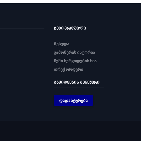
ᲩᲔᲛᲘ ᲞᲠᲝᲤᲘᲚᲘ
შესვლა
გამოწერის ისტორია
ჩემი სურვილების სია
თრექ ორდერი
ᲒᲐᲧᲘᲓᲕᲔᲑᲘᲡ ᲛᲔᲜᲔᲯᲔᲠᲘ
დადასტურება