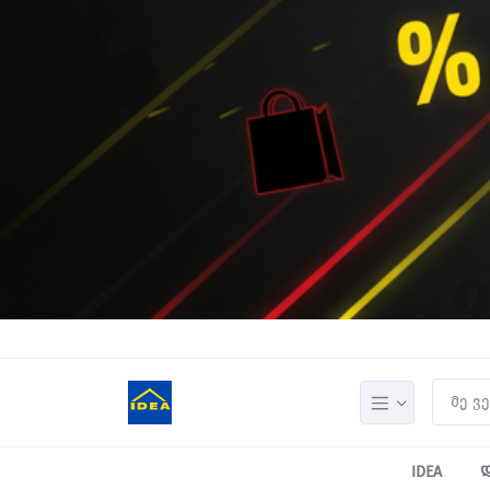
IDEA
დ