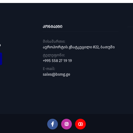
ᲙᲝᲜᲢᲐᲥᲢᲘ
მისამართი:
ი
აეროპორტის გზატკეცილი #22, ბათუმი
ტელეფონი:
+995 558 27 19 19
E-mail:
sales@bsmg.ge