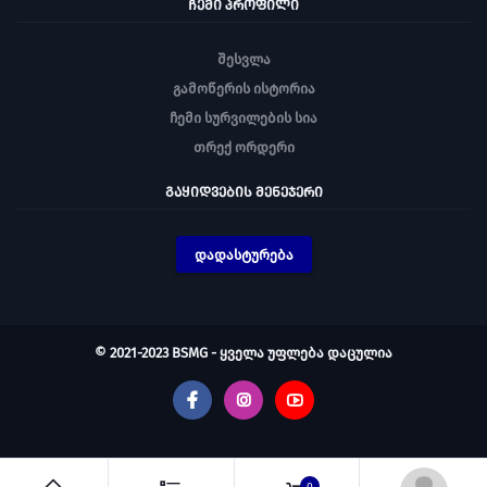
ᲩᲔᲛᲘ ᲞᲠᲝᲤᲘᲚᲘ
შესვლა
გამოწერის ისტორია
ჩემი სურვილების სია
თრექ ორდერი
ᲒᲐᲧᲘᲓᲕᲔᲑᲘᲡ ᲛᲔᲜᲔᲯᲔᲠᲘ
დადასტურება
© 2021-2023 BSMG - ყველა უფლება დაცულია
0