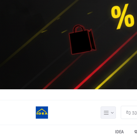
IDEA
დ