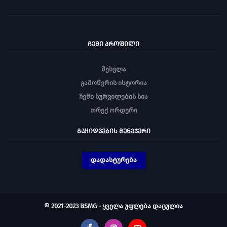
ᲩᲔᲛᲘ ᲞᲠᲝᲤᲘᲚᲘ
შესვლა
გამოწერის ისტორია
ჩემი სურვილების სია
თრექ ორდერი
ᲒᲐᲧᲘᲓᲕᲔᲑᲘᲡ ᲛᲔᲜᲔᲯᲔᲠᲘ
დადასტურება
© 2021-2023 BSMG - ყველა უფლება დაცულია