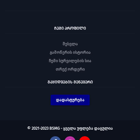
ᲩᲔᲛᲘ ᲞᲠᲝᲤᲘᲚᲘ
შესვლა
გამოწერის ისტორია
ჩემი სურვილების სია
თრექ ორდერი
ᲒᲐᲧᲘᲓᲕᲔᲑᲘᲡ ᲛᲔᲜᲔᲯᲔᲠᲘ
დადასტურება
© 2021-2023 BSMG - ყველა უფლება დაცულია