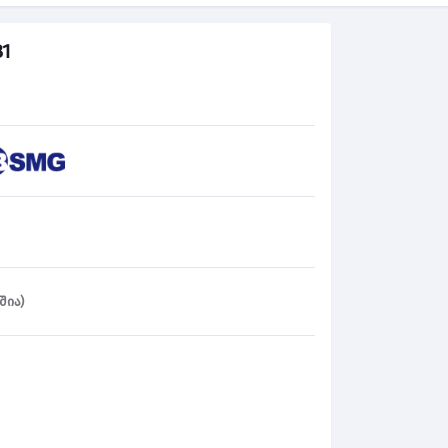
1
შია)