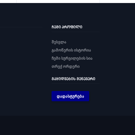
ᲩᲔᲛᲘ ᲞᲠᲝᲤᲘᲚᲘ
შესვლა
გამოწერის ისტორია
ჩემი სურვილების სია
თრექ ორდერი
ᲒᲐᲧᲘᲓᲕᲔᲑᲘᲡ ᲛᲔᲜᲔᲯᲔᲠᲘ
დადასტურება