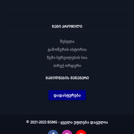
ᲩᲔᲛᲘ ᲞᲠᲝᲤᲘᲚᲘ
შესვლა
გამოწერის ისტორია
ჩემი სურვილების სია
თრექ ორდერი
ᲒᲐᲧᲘᲓᲕᲔᲑᲘᲡ ᲛᲔᲜᲔᲯᲔᲠᲘ
დადასტურება
© 2021-2023 BSMG - ყველა უფლება დაცულია