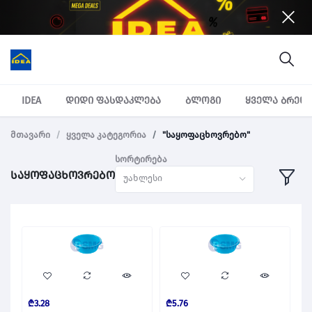
IDEA
დიდი ფასდაკლება
ბლოგი
ყველა ბრენ
მთავარი
ყველა კატეგორია
"საყოფაცხოვრებო"
სორტირება
საყოფაცხოვრებო
უახლესი
₾3.28
₾5.76