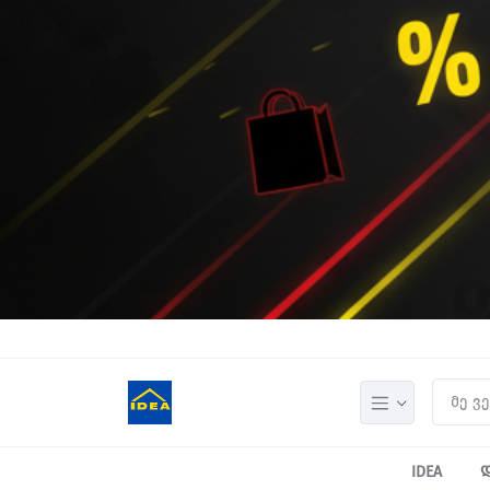
IDEA
დ