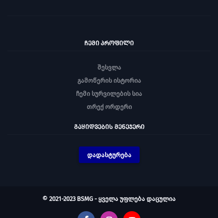
ᲩᲔᲛᲘ ᲞᲠᲝᲤᲘᲚᲘ
შესვლა
გამოწერის ისტორია
ჩემი სურვილების სია
თრექ ორდერი
ᲒᲐᲧᲘᲓᲕᲔᲑᲘᲡ ᲛᲔᲜᲔᲯᲔᲠᲘ
დადასტურება
© 2021-2023 BSMG - ყველა უფლება დაცულია