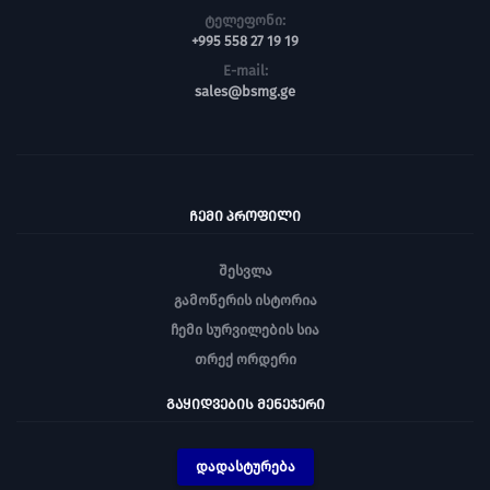
ტელეფონი:
+995 558 27 19 19
E-mail:
sales@bsmg.ge
ᲩᲔᲛᲘ ᲞᲠᲝᲤᲘᲚᲘ
შესვლა
გამოწერის ისტორია
ჩემი სურვილების სია
თრექ ორდერი
ᲒᲐᲧᲘᲓᲕᲔᲑᲘᲡ ᲛᲔᲜᲔᲯᲔᲠᲘ
დადასტურება