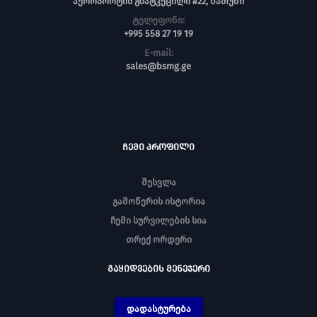
აეროპორტის გზატკეცილი #22, ბათუმი
ტელეფონი:
+995 558 27 19 19
E-mail:
sales@bsmg.ge
ᲩᲔᲛᲘ ᲞᲠᲝᲤᲘᲚᲘ
შესვლა
გამოწერის ისტორია
ჩემი სურვილების სია
თრექ ორდერი
ᲒᲐᲧᲘᲓᲕᲔᲑᲘᲡ ᲛᲔᲜᲔᲯᲔᲠᲘ
დადასტურება