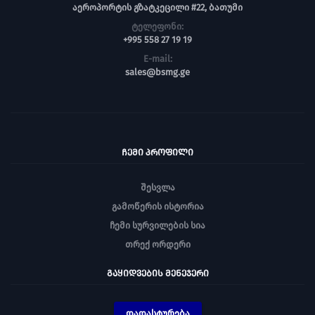
აეროპორტის გზატკეცილი #22, ბათუმი
ტელეფონი:
+995 558 27 19 19
E-mail:
sales@bsmg.ge
ᲩᲔᲛᲘ ᲞᲠᲝᲤᲘᲚᲘ
შესვლა
გამოწერის ისტორია
ჩემი სურვილების სია
თრექ ორდერი
ᲒᲐᲧᲘᲓᲕᲔᲑᲘᲡ ᲛᲔᲜᲔᲯᲔᲠᲘ
დადასტურება