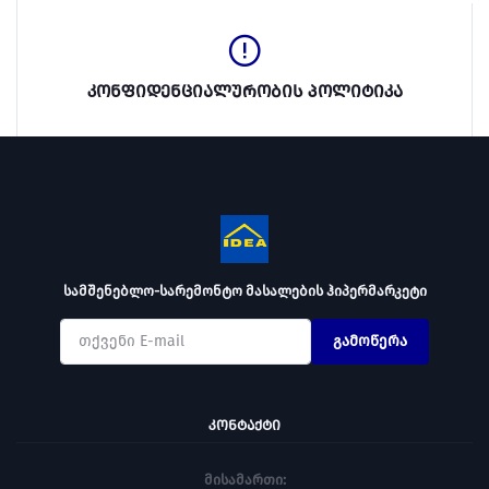
კონფიდენციალურობის პოლიტიკა
სამშენებლო-სარემონტო მასალების ჰიპერმარკეტი
გამოწერა
ᲙᲝᲜᲢᲐᲥᲢᲘ
მისამართი: