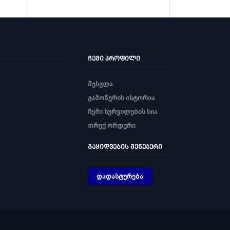
ᲩᲔᲛᲘ ᲞᲠᲝᲤᲘᲚᲘ
შესვლა
გამოწერის ისტორია
ჩემი სურვილების სია
თრექ ორდერი
ᲒᲐᲧᲘᲓᲕᲔᲑᲘᲡ ᲛᲔᲜᲔᲯᲔᲠᲘ
დადასტურება