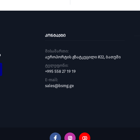
ᲙᲝᲜᲢᲐᲥᲢᲘ
მისამართი:
ი
აეროპორტის გზატკეცილი #22, ბათუმი
ტელეფონი:
+995 558 27 19 19
E-mail:
sales@bsmg.ge