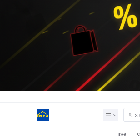
IDEA
დ