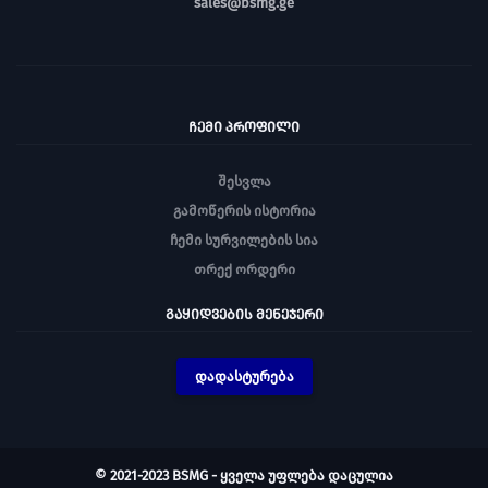
sales@bsmg.ge
ᲩᲔᲛᲘ ᲞᲠᲝᲤᲘᲚᲘ
შესვლა
გამოწერის ისტორია
ჩემი სურვილების სია
თრექ ორდერი
ᲒᲐᲧᲘᲓᲕᲔᲑᲘᲡ ᲛᲔᲜᲔᲯᲔᲠᲘ
დადასტურება
© 2021-2023 BSMG - ყველა უფლება დაცულია