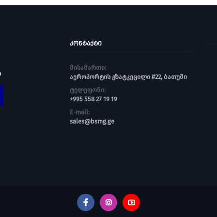
ᲙᲝᲜᲢᲐᲥᲢᲘ
მისამართი:
ი
აეროპორტის გზატკეცილი #22, ბათუმი
ტელეფონი:
+995 558 27 19 19
E-mail:
sales@bsmg.ge