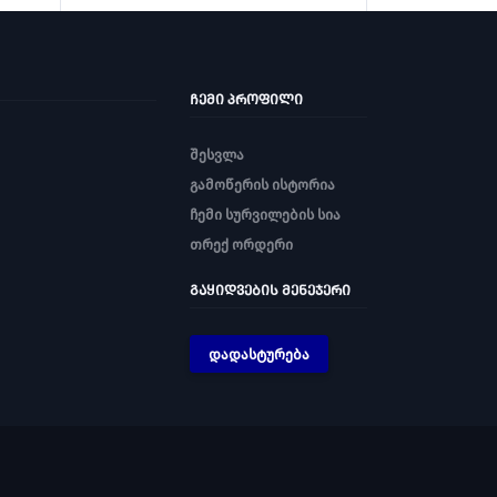
ᲩᲔᲛᲘ ᲞᲠᲝᲤᲘᲚᲘ
შესვლა
გამოწერის ისტორია
ჩემი სურვილების სია
თრექ ორდერი
ᲒᲐᲧᲘᲓᲕᲔᲑᲘᲡ ᲛᲔᲜᲔᲯᲔᲠᲘ
დადასტურება