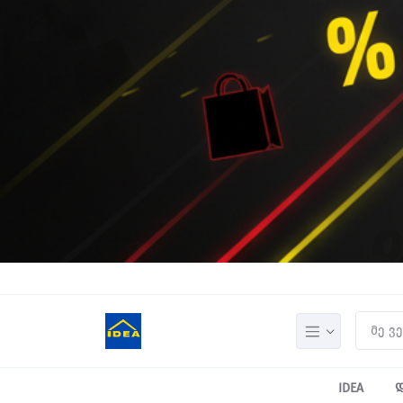
IDEA
დ