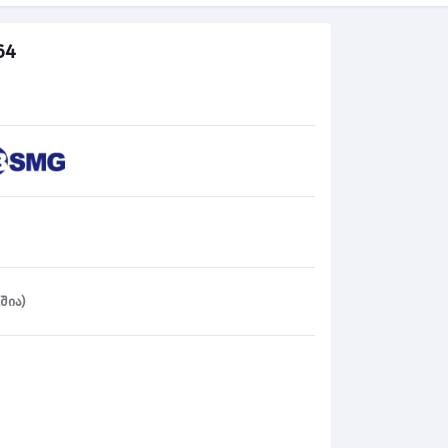
64
შია)