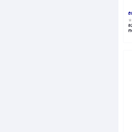
₾
მ
ო