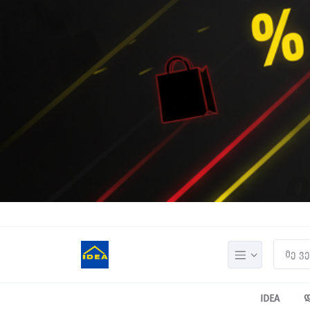
IDEA
დ